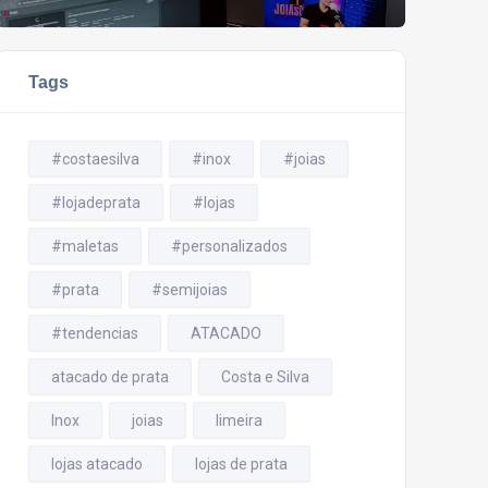
Tags
#costaesilva
#inox
#joias
#lojadeprata
#lojas
#maletas
#personalizados
#prata
#semijoias
#tendencias
ATACADO
atacado de prata
Costa e Silva
Inox
joias
limeira
lojas atacado
lojas de prata