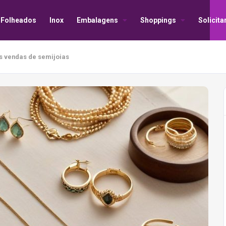
Folheados
Inox
Embalagens
Shoppings
Solicit
s vendas de semijoias