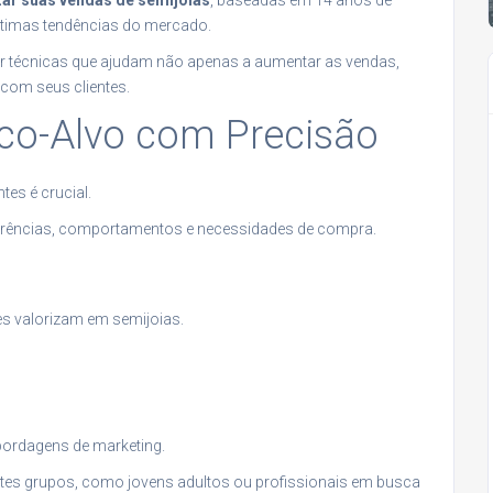
zar suas vendas de semijoias
, baseadas em 14 anos de
ltimas tendências do mercado.
ar técnicas que ajudam não apenas a aumentar as vendas,
com seus clientes.
ico-Alvo com Precisão
es é crucial.
eferências, comportamentos e necessidades de compra.
s valorizam em semijoias.
abordagens de marketing.
ntes grupos, como jovens adultos ou profissionais em busca