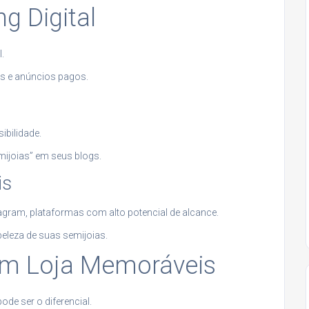
g Digital
.
is e anúncios pagos.
ibilidade.
mijoias” em seus blogs.
is
agram, plataformas com alto potencial de alcance.
 beleza de suas semijoias.
 em Loja Memoráveis
pode ser o diferencial.