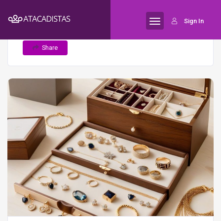
Home
15 ideias de conteúdo para
Semijoias
Sign In
atrair clientes de semijoias nas redes sociais
Share