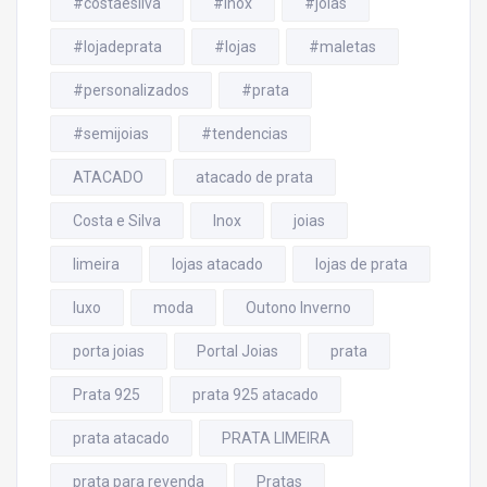
#costaesilva
#inox
#joias
#lojadeprata
#lojas
#maletas
#personalizados
#prata
#semijoias
#tendencias
ATACADO
atacado de prata
Costa e Silva
Inox
joias
limeira
lojas atacado
lojas de prata
luxo
moda
Outono Inverno
porta joias
Portal Joias
prata
Prata 925
prata 925 atacado
prata atacado
PRATA LIMEIRA
prata para revenda
Pratas