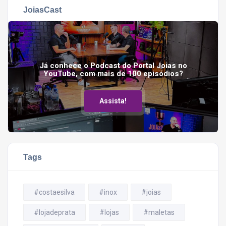
JoiasCast
Já conhece o Podcast do Portal Joias no
YouTube, com mais de 100 episódios?
Assista!
Tags
#costaesilva
#inox
#joias
#lojadeprata
#lojas
#maletas