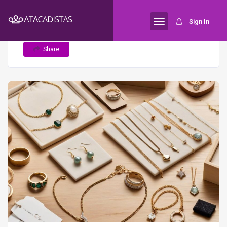
Home
5 erros que iniciantes cometem
Semijoias
Sign In
ao vender semijoias e como evitá-los
Share