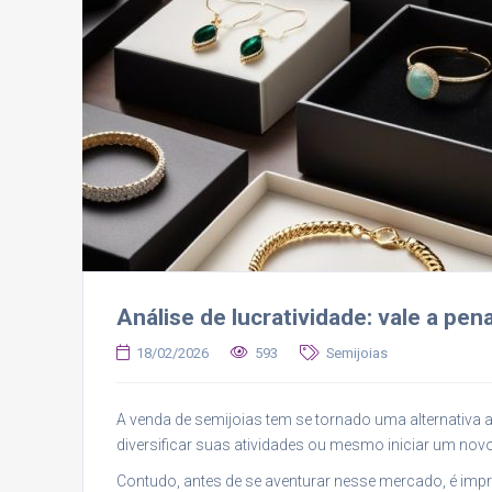
Análise de lucratividade: vale a pe
18/02/2026
593
Semijoias
A venda de semijoias tem se tornado uma alternativa
diversificar suas atividades ou mesmo iniciar um nov
Contudo, antes de se aventurar nesse mercado, é imp