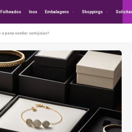
Folheados
Inox
Embalagens
Shoppings
Solicit
le a pena vender semijoias?