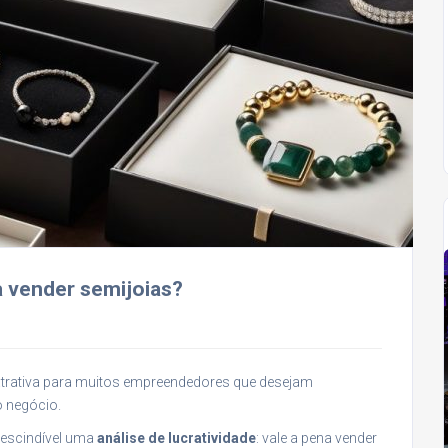
na vender semijoias?
 atrativa para muitos empreendedores que desejam
o negócio.
rescindível uma
análise de lucratividade
: vale a pena vender