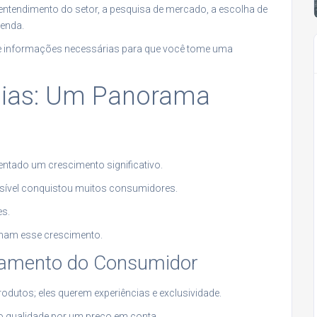
entendimento do setor, a pesquisa de mercado, a escolha de
venda.
úne informações necessárias para que você tome uma
oias: Um Panorama
ntado um crescimento significativo.
sível conquistou muitos consumidores.
es.
ionam esse crescimento.
amento do Consumidor
utos; eles querem experiências e exclusividade.
o qualidade por um preço em conta.