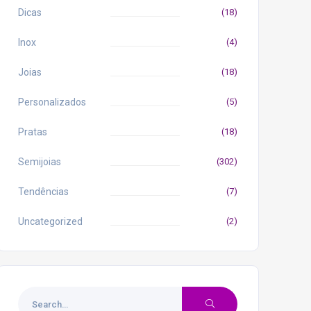
Dicas
(18)
Inox
(4)
Joias
(18)
Personalizados
(5)
Pratas
(18)
Semijoias
(302)
Tendências
(7)
Uncategorized
(2)