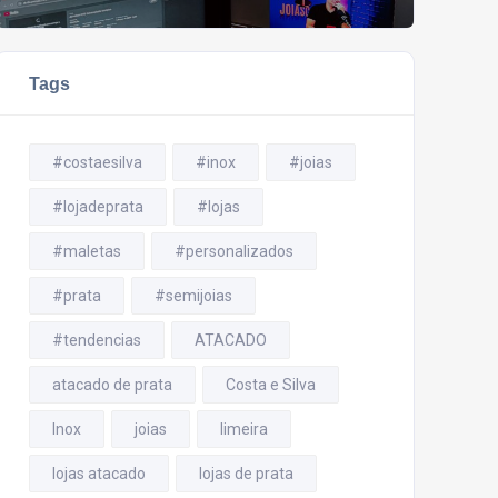
Tags
#costaesilva
#inox
#joias
#lojadeprata
#lojas
#maletas
#personalizados
#prata
#semijoias
#tendencias
ATACADO
atacado de prata
Costa e Silva
Inox
joias
limeira
lojas atacado
lojas de prata