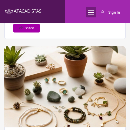
Home
Efeito das mudanças
Semijoias
Sign In
climáticas nas semijoias: tendências sustentáveis
Share