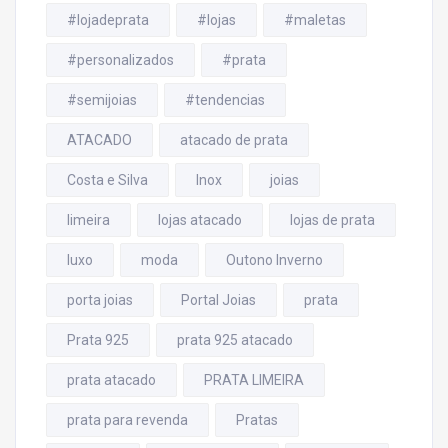
#lojadeprata
#lojas
#maletas
#personalizados
#prata
#semijoias
#tendencias
ATACADO
atacado de prata
Costa e Silva
Inox
joias
limeira
lojas atacado
lojas de prata
luxo
moda
Outono Inverno
porta joias
Portal Joias
prata
Prata 925
prata 925 atacado
prata atacado
PRATA LIMEIRA
prata para revenda
Pratas