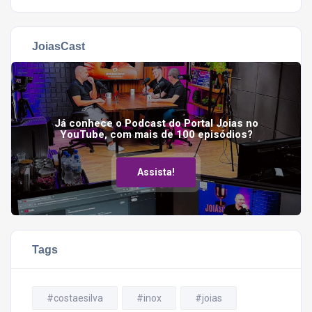
JoiasCast
Já conhece o Podcast do Portal Joias no
YouTube, com mais de 100 episódios?
Assista!
Tags
#costaesilva
#inox
#joias