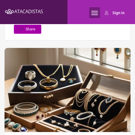
Home
A Influência do Design na
Semijoias
Sign In
Percepção de Valor das Semijoias
Share