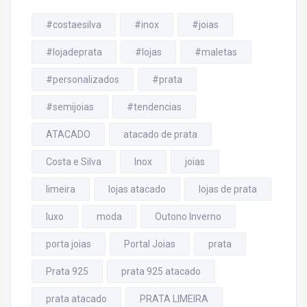
#costaesilva
#inox
#joias
#lojadeprata
#lojas
#maletas
#personalizados
#prata
#semijoias
#tendencias
ATACADO
atacado de prata
Costa e Silva
Inox
joias
limeira
lojas atacado
lojas de prata
luxo
moda
Outono Inverno
porta joias
Portal Joias
prata
Prata 925
prata 925 atacado
prata atacado
PRATA LIMEIRA