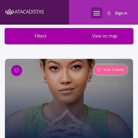
Results for:
Juazeiro do Norte/CE
Sign In
Filters
View on map
Now Closed