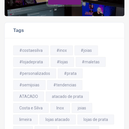
Tags
#costaesilva
#inox
#joias
#lojadeprata
#lojas
#maletas
#personalizados
#prata
#semijoias
#tendencias
ATACADO
atacado de prata
Costa e Silva
Inox
joias
limeira
lojas atacado
lojas de prata