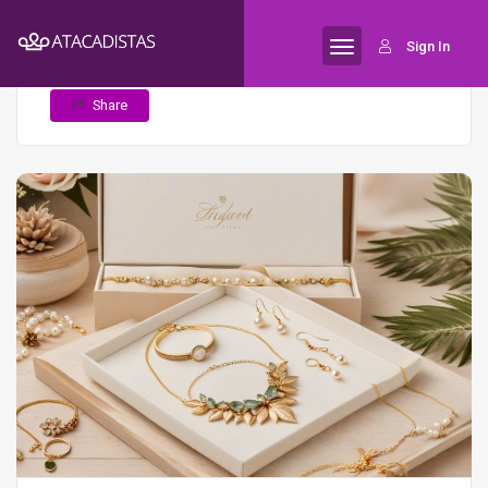
Home
Os 5 Melhores Canais de
Semijoias
Sign In
Vendas para Semijoias em 2024
Share