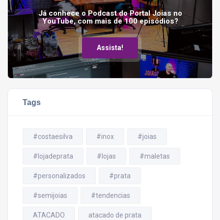
Já conhece o Podcast do Portal Joias no
YouTube, com mais de 100 episódios?
Assista!
Tags
#costaesilva
#inox
#joias
#lojadeprata
#lojas
#maletas
#personalizados
#prata
#semijoias
#tendencias
ATACADO
atacado de prata