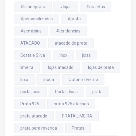
#lojadeprata
#lojas
#maletas
#personalizados
#prata
#semijoias
#tendencias
ATACADO
atacado de prata
Costa e Silva
Inox
joias
limeira
lojas atacado
lojas de prata
luxo
moda
Outono Inverno
porta joias
Portal Joias
prata
Prata 925
prata 925 atacado
prata atacado
PRATA LIMEIRA
prata para revenda
Pratas