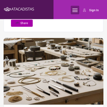
Home
Passo a Passo para a
Semijoias
Sign In
Fabricação de Semijoias: Do Projeto à Venda
Share