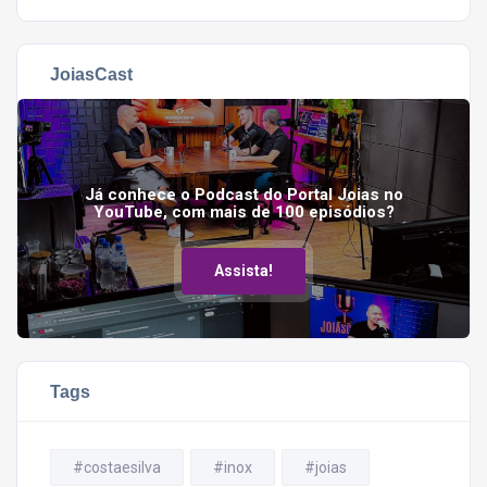
JoiasCast
Já conhece o Podcast do Portal Joias no
YouTube, com mais de 100 episódios?
Assista!
Tags
#costaesilva
#inox
#joias