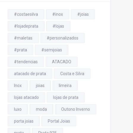
#costaesilva
#inox
#joias
#lojadeprata
#lojas
#maletas
#personalizados
#prata
#semijoias
#tendencias
ATACADO
atacado de prata
Costa e Silva
Inox
joias
limeira
lojas atacado
lojas de prata
luxo
moda
Outono Inverno
porta joias
Portal Joias