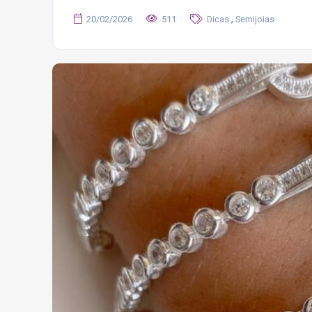
,
20/02/2026
511
Dicas
Semijoias