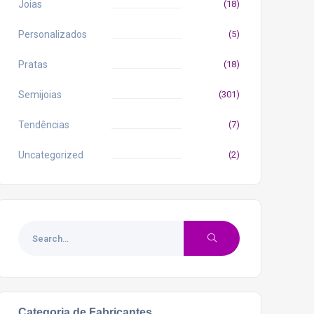
Joias
(18)
Personalizados
(5)
Pratas
(18)
Semijoias
(301)
Tendências
(7)
Uncategorized
(2)
Categoria de Fabricantes