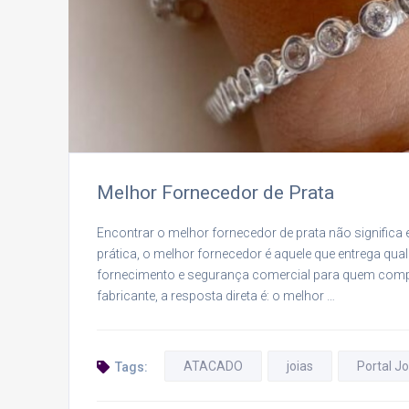
Melhor Fornecedor de Prata
Encontrar o melhor fornecedor de prata não significa
prática, o melhor fornecedor é aquele que entrega qual
fornecimento e segurança comercial para quem comp
fabricante, a resposta direta é: o melhor …
ATACADO
joias
Portal Jo
Tags: