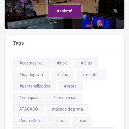
Assista!
Tags
#costaesilva
#inox
#joias
#lojadeprata
#lojas
#maletas
#personalizados
#prata
#semijoias
#tendencias
ATACADO
atacado de prata
Costa e Silva
Inox
joias