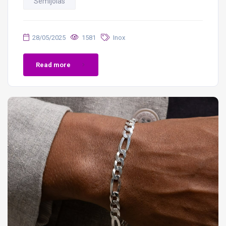
Semijoias
28/05/2025
1581
Inox
Read more