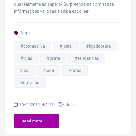
que realmente as separa? Surpreenda-se com essas
informações valiosas e saiba escolher
Tags:
#costaesilva
#joias
#lojadeprata
#lojas
#prata
#tendencias
Inox
moda
Pratas
Semijoias
30/05/2025
774
Joias
Read more