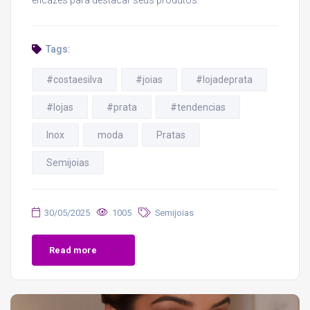
eficazes para destacar seus produtos.
Tags:
#costaesilva
#joias
#lojadeprata
#lojas
#prata
#tendencias
Inox
moda
Pratas
Semijoias
30/05/2025
1005
Semijoias
Read more