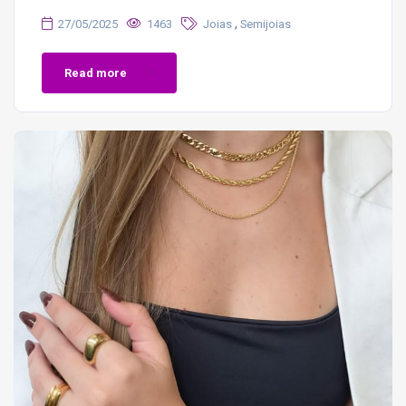
,
27/05/2025
1463
Joias
Semijoias
Read more