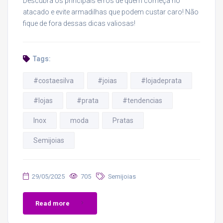
Descubra os principais erros de quem começa no
atacado e evite armadilhas que podem custar caro! Não
fique de fora dessas dicas valiosas!
Tags:
#costaesilva
#joias
#lojadeprata
#lojas
#prata
#tendencias
Inox
moda
Pratas
Semijoias
29/05/2025
705
Semijoias
Read more