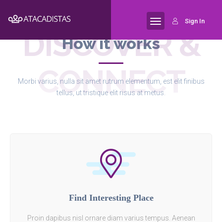
Sign In
DISCOVER &
How it works
CONNECT
Morbi varius, nulla sit amet rutrum elementum, est elit finibus
tellus, ut tristique elit risus at metus.
Find Interesting Place
Proin dapibus nisl ornare diam varius tempus. Aenean