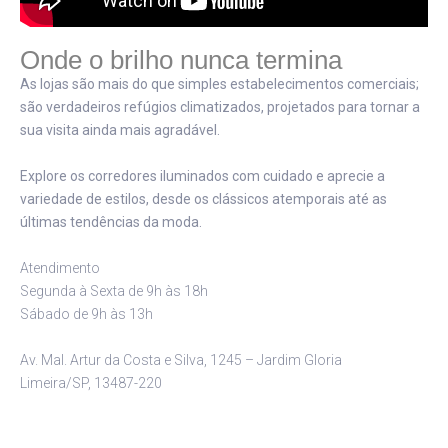
Onde o brilho nunca termina
As lojas são mais do que simples estabelecimentos comerciais;
são verdadeiros refúgios climatizados, projetados para tornar a
sua visita ainda mais agradável.
Explore os corredores iluminados com cuidado e aprecie a
variedade de estilos, desde os clássicos atemporais até as
últimas tendências da moda.
Atendimento
Segunda à Sexta de 9h às 18h
Sábado de 9h às 13h
Av. Mal. Artur da Costa e Silva, 1245 – Jardim Gloria
Limeira/SP, 13487-220