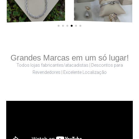
Grandes Marcas em um só lugar!
Todos lojas fabricantes/atacadistas | Descontos para
Revendedores | Excelente Localização