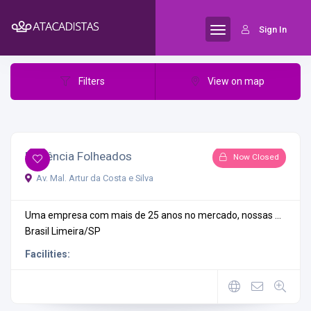
Results for:
Baixa Fusão
Sign In
Filters
View on map
Evidência Folheados
Now Closed
Av. Mal. Artur da Costa e Silva
Uma empresa com mais de 25 anos no mercado, nossas ...
Brasil
Limeira/SP
Facilities: