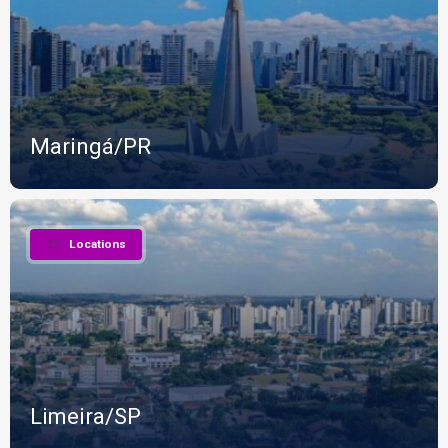
Maringá/PR
22
Locations
Limeira/SP