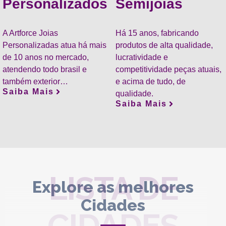
Personalizados
Semijoias
A Artforce Joias
Há 15 anos, fabricando
Personalizadas atua há mais
produtos de alta qualidade,
de 10 anos no mercado,
lucratividade e
atendendo todo brasil e
competitividade peças atuais,
também exterior…
e acima de tudo, de
Saiba Mais
qualidade.
Saiba Mais
LISTA DE
Explore as melhores
Cidades
CIDADES