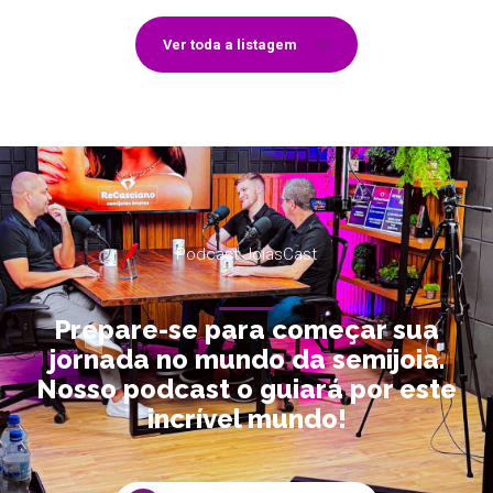
Ver toda a listagem
Podcast JoiasCast
Prepare-se para começar sua
jornada no mundo da semijoia.
Nosso podcast o guiará por este
incrível mundo!