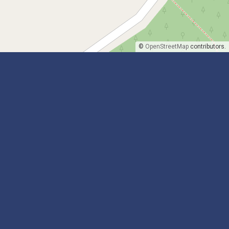
©
OpenStreetMap
contributors.
Pesquise