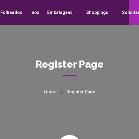
Folheados
Inox
Embalagens
Shoppings
Solicit
Register Page
Home
Register Page