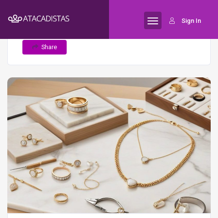
Home
Fabricantes nacionais de
Semijoias
Sign In
semijoias: vantagens, custos e qualidade
Share