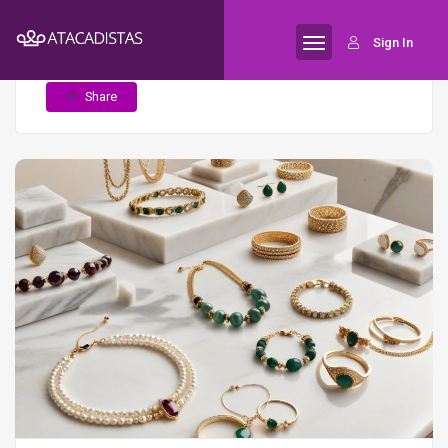
Home
As novas tendências de design
Semijoias
Sign In
que estão dominando o mercado de semijoias
Share