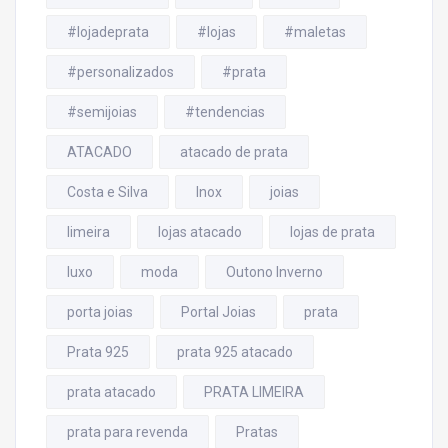
#lojadeprata
#lojas
#maletas
#personalizados
#prata
#semijoias
#tendencias
ATACADO
atacado de prata
Costa e Silva
Inox
joias
limeira
lojas atacado
lojas de prata
luxo
moda
Outono Inverno
porta joias
Portal Joias
prata
Prata 925
prata 925 atacado
prata atacado
PRATA LIMEIRA
prata para revenda
Pratas