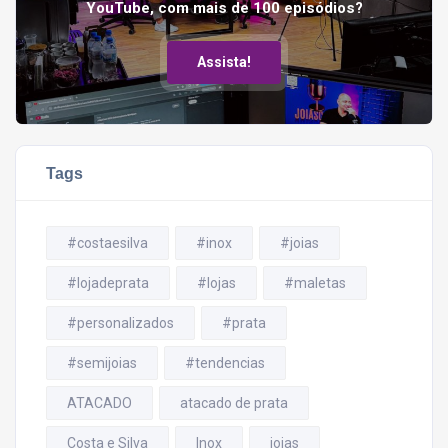
YouTube, com mais de 100 episódios?
Assista!
Tags
#costaesilva
#inox
#joias
#lojadeprata
#lojas
#maletas
#personalizados
#prata
#semijoias
#tendencias
ATACADO
atacado de prata
Costa e Silva
Inox
joias