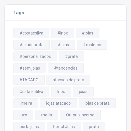
Tags
#costaesilva
#inox
#joias
#lojadeprata
#lojas
#maletas
#personalizados
#prata
#semijoias
#tendencias
ATACADO
atacado de prata
Costa e Silva
Inox
joias
limeira
lojas atacado
lojas de prata
luxo
moda
Outono Inverno
porta joias
Portal Joias
prata