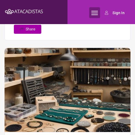
Home
10 novas tecnologias que estão
Semijoias
Sign In
mudando a produção de semijoias
Share