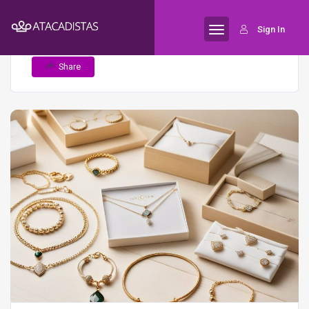
Home
A importância do branding na
Semijoias
Sign In
venda de semijoias
Share