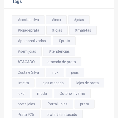
Tags
#costaesilva
#inox
#joias
#lojadeprata
#lojas
#maletas
#personalizados
#prata
#semijoias
#tendencias
ATACADO
atacado de prata
Costa e Silva
Inox
joias
limeira
lojas atacado
lojas de prata
luxo
moda
Outono Inverno
porta joias
Portal Joias
prata
Prata 925
prata 925 atacado