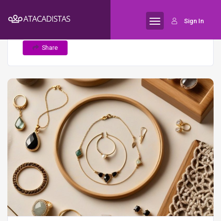
Home
As 5 tendências de design em
Semijoias
Sign In
semijoias que você não pode ignorar
Share