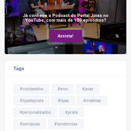
Já conhece o Podcast do Portal Joias no
YouTube, com mais de 100 episódios?
Assista!
Tags
#costaesilva
#inox
#joias
#lojadeprata
#lojas
#maletas
#personalizados
#prata
#semijoias
#tendencias