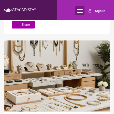
Home
Comparando técnicas de venda
Semijoias
Sign In
online e offline para semijoias
Share