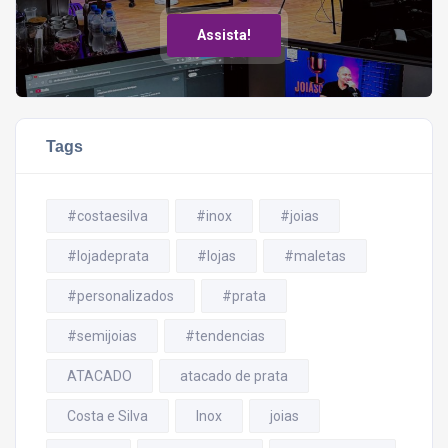
Assista!
Tags
#costaesilva
#inox
#joias
#lojadeprata
#lojas
#maletas
#personalizados
#prata
#semijoias
#tendencias
ATACADO
atacado de prata
Costa e Silva
Inox
joias