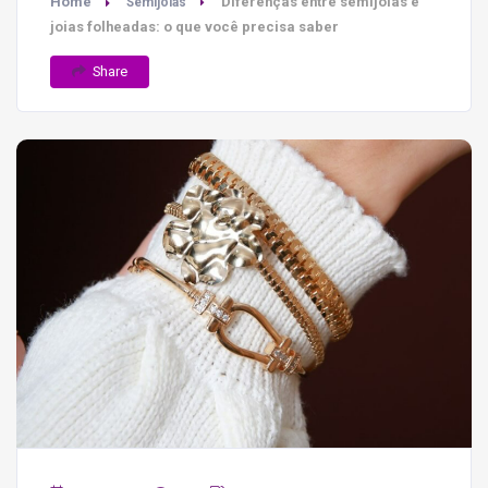
Home
Diferenças entre semijoias e
Semijoias
joias folheadas: o que você precisa saber
Share