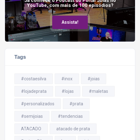
Já conhece o Podcast do Portal Joias no
YouTube, com mais de 100 episódios?
Assista!
Tags
#costaesilva
#inox
#joias
#lojadeprata
#lojas
#maletas
#personalizados
#prata
#semijoias
#tendencias
ATACADO
atacado de prata