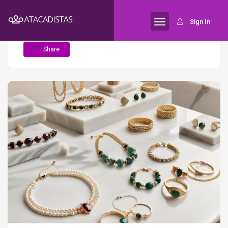
Home
As novas tendências de design
Semijoias
Sign In
que estão dominando o mercado de semijoias
Share