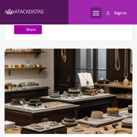
Home
Usando marketing de influência
Semijoias
Sign In
para potencializar suas vendas de semijoias
Share