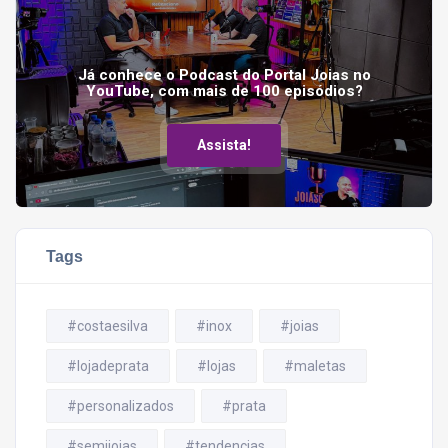
Já conhece o Podcast do Portal Joias no
YouTube, com mais de 100 episódios?
Assista!
Tags
#costaesilva
#inox
#joias
#lojadeprata
#lojas
#maletas
#personalizados
#prata
#semijoias
#tendencias