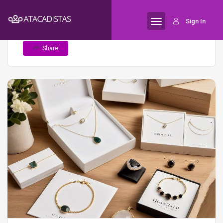
Home
Como criar uma estratégia de
Semijoias
Sign In
marketing digital para semijoias
Share