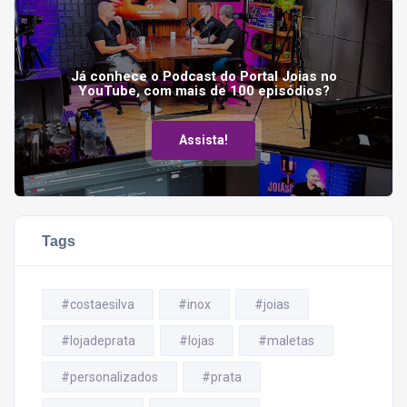
Já conhece o Podcast do Portal Joias no
YouTube, com mais de 100 episódios?
Assista!
Tags
#costaesilva
#inox
#joias
#lojadeprata
#lojas
#maletas
#personalizados
#prata