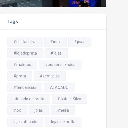
Tags
#costaesilva
#inox
#joias
#lojadeprata
#lojas
#maletas
#personalizados
#prata
#semijoias
#tendencias
ATACADO
atacado de prata
Costa e Silva
Inox
joias
limeira
lojas atacado
lojas de prata