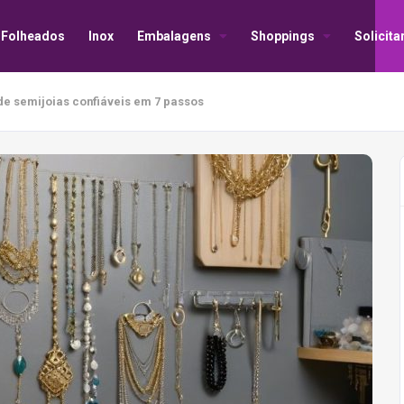
Folheados
Inox
Embalagens
Shoppings
Solicit
de semijoias confiáveis em 7 passos