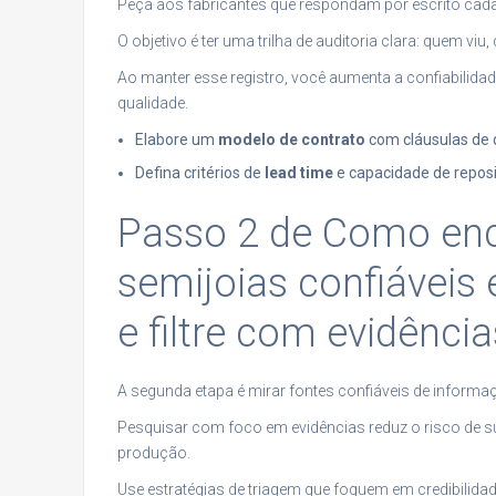
Peça aos fabricantes que respondam por escrito cada
O objetivo é ter uma trilha de auditoria clara: quem vi
Ao manter esse registro, você aumenta a confiabilidade
qualidade.
Elabore um
modelo de contrato
com cláusulas de 
Defina critérios de
lead time
e capacidade de reposi
Passo 2 de Como enco
semijoias confiáveis
e filtre com evidência
A segunda etapa é mirar fontes confiáveis de informaç
Pesquisar com foco em evidências reduz o risco de s
produção.
Use estratégias de triagem que foquem em credibilidad