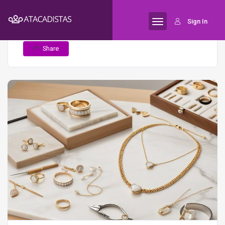
Home
Fabricantes nacionais de
Semijoias
Sign In
semijoias: vantagens, custos e qualidade
Share